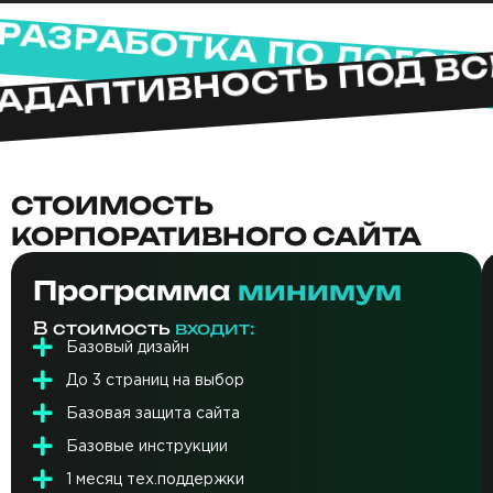
АДАПТИВНОСТЬ ПОД ВСЕ 
РАЗРАБОТКА ПО ДОГОВО
СТОИМОСТЬ
КОРПОРАТИВНОГО САЙТА
Программа
минимум
В стоимость
входит:
Базовый дизайн
До 3 страниц на выбор
Базовая защита сайта
Базовые инструкции
1 месяц тех.поддержки