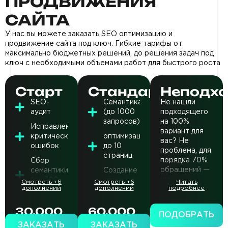
ПРОДВИЖЕНИЯ
САЙТА
У нас вы можете заказать SEO оптимизацию и
продвижение сайта под ключ. Гибкие тарифы от
максимально бюджетных решений, до решения задач под
ключ с необходимыми объемами работ для быстрого роста
Старт
Стандартный
Неподх
SEO-
Cемантика
Не нашли
аудит
(до 1000
подходящего
запросов)
на 100%
Исправление
вариант для
критических
оптимизация
вас? Не
ошибок
до 10
проблема, для
страниц
порядка 70%
Cбор
обращений —
семантики
Создание
мы
(до 300
структуры
Смотреть +6
Смотреть +6
Читать
дополнений
дополнений
подробнее
разрабатываем
запросов)
новых
индивидуальную
страниц
Кластеризация
30.000
60.000
??? ₽
стратегию
ТЗ для
ПОДОБРАТЬ
₽
₽
SEO
Оптимизация
копирайтера
ЗАКАЗАТЬ
ЗАКАЗАТЬ