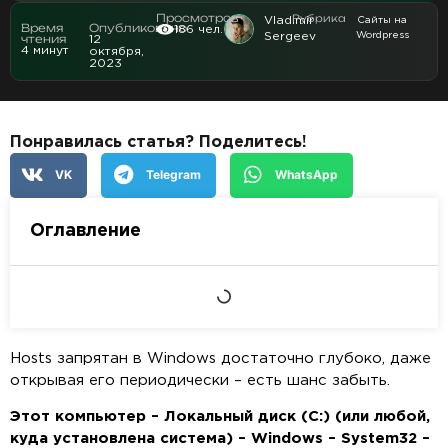
Просмотров
Рубрика
Vladimir
Сайты на
Время
Опубликовано
186
чел.
Sergeev
Wordpress
чтения
12
4
минут
октября,
2023
Понравилась статья? Поделитесь!
VK
Telegram
WhatsApp
Оглавление
Hosts запрятан в Windows достаточно глубоко, даже
открывая его периодически – есть шанс забыть.
Этот компьютер – Локальный диск (
C:) (или любой,
куда установлена система) –
Windows –
System32 –