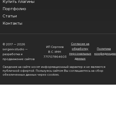
Купить плагины
Портфолио
Статьи
Контакты
Согласие на
© 2017 — 2026
ИП Сергеев
обработку
Политика
sergeev.studio —
В.С. ИНН:
персональных
конфиденциа
разработка и
771707864603
данных
продвижение сайтов
Сведения на сайте носят информационный характер и не являются
публичной офертой. Пользуясь сайтом Вы соглашаетесь на сбор
обезличенных данных через cookies.