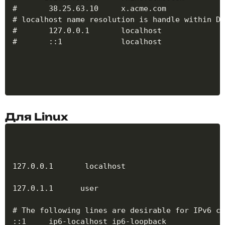
#       38.25.63.10     x.acme.com             
# localhost name resolution is handle within DN
#       127.0.0.1       localhost

#       ::1             localhost
Для Linux
127.0.0.1       localhost

127.0.1.1      user

# The following lines are desirable for IPv6 ca
::1     ip6-localhost ip6-loopback
