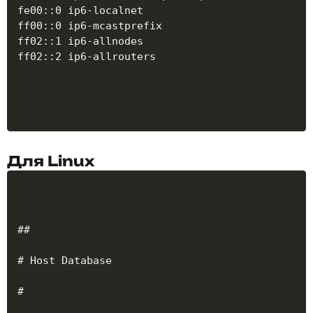
fe00::0 ip6-localnet

ff00::0 ip6-mcastprefix

ff02::1 ip6-allnodes

ff02::2 ip6-allrouters
Для Linux
##

# Host Database

#
